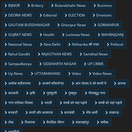
BIJNOR
Bribery
Bulandshahr News
Business
DEORIA NEWS
Editorial
ELECTION
Emotions
GAUTAM BUDDHNAGAR
Ghazipur News
GORAKHPUR
GUJRAT NEWS
Health
Lucknow News
MAHRAJGANJ
National News
New Delhi
Nihharika की नज़र
Political
Rahul Gandhi
RAJASTHAN NEWS
Sambhal News
Sampadkeeya
SIDDHARTH NAGAR
UP CRIME
Up News
UTTARAKHAND
Video
Video News
अशोक श्रीवास्तव
आचार्य कौशलेन्द्र
आप सांसद 8 को बस्ती में
आस्था
कलवारी
कृषि
गुमशुदगी
गुमशुदा
गौतमबुद्ध नगर
नगर पालिका सिसवा
पराली
बच्चों को यहां पढ़ाये
बच्चों को यहां पढ़ायें
बनकटी
बस्ती और आसपास
बाराबंकी
भीम आर्मी
लखनऊ
लेख
विधायक
वैवाहिक जीवन
शाहजहांपुर
समीक्षा
स्कार्पियों