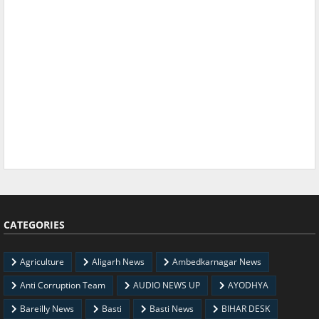
CATEGORIES
Agriculture
Aligarh News
Ambedkarnagar News
Anti Corruption Team
AUDIO NEWS UP
AYODHYA
Bareilly News
Basti
Basti News
BIHAR DESK