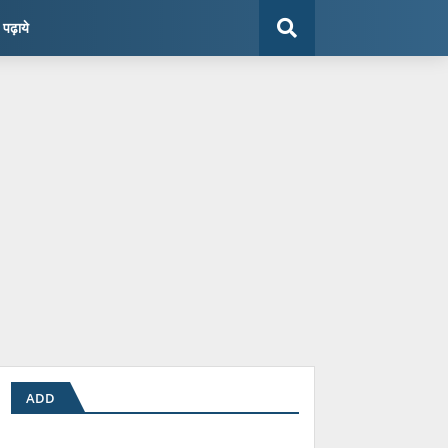
ं पढ़ाये
ADD